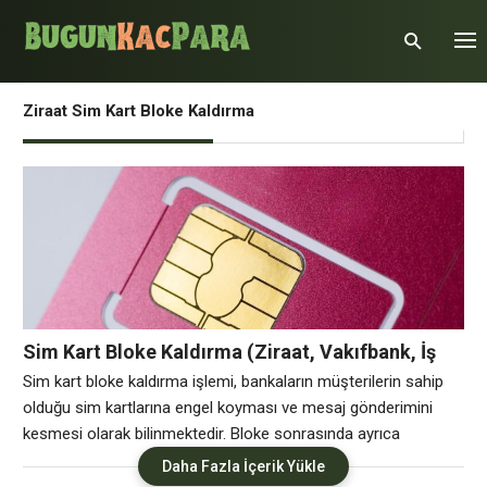
Ziraat Sim Kart Bloke Kaldırma
Sim Kart Bloke Kaldırma (Ziraat, Vakıfbank, İş
Bankası, Finansbank, Halkbank)
Sim kart bloke kaldırma işlemi, bankaların müşterilerin sahip
olduğu sim kartlarına engel koyması ve mesaj gönderimini
kesmesi olarak bilinmektedir. Bloke sonrasında ayrıca
bankanızın mobil uygulamasına giriş yapmakta da sorun
Daha Fazla İçerik Yükle
yaşarsınız. Bankalar Sim Kart Bloke İşlemini Neden Yapar?