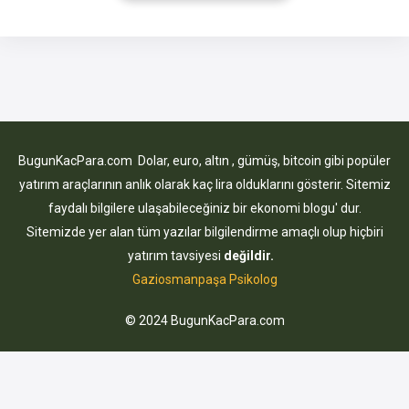
Hizmet aldığınız GSM operatörünü değiştirmeniz gibi bazı
durumlarda, bankalar sim kartınıza bloke koyarak sınırlı bir
güvenlik alanı yaratmaya
BugunKacPara.com Dolar, euro, altın , gümüş, bitcoin gibi popüler
yatırım araçlarının anlık olarak kaç lira olduklarını gösterir. Sitemiz
faydalı bilgilere ulaşabileceğiniz bir ekonomi blogu' dur.
Sitemizde yer alan tüm yazılar bilgilendirme amaçlı olup hiçbiri
yatırım tavsiyesi
değildir.
Gaziosmanpaşa Psikolog
© 2024 BugunKacPara.com