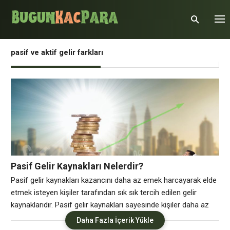
pasif ve aktif gelir farkları
Pasif Gelir Kaynakları Nelerdir?
Pasif gelir kaynakları kazancını daha az emek harcayarak elde
etmek isteyen kişiler tarafından sık sık tercih edilen gelir
kaynaklarıdır. Pasif gelir kaynakları sayesinde kişiler daha az
efor sarf ederek daha büyük paralar kazanır denilebilir. Pasif
Daha Fazla İçerik Yükle
gelir kaynakları Başlıca pasif gelir elde edilebilecek pasif gelir