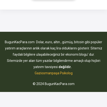
kaynakları şu şekilde sıralanmaktadır: Temettü şekilde hisse
senedi satın almak
BugunKacPara.com Dolar, euro, altın , gümüş, bitcoin gibi popüler
yatırım araçlarının anlık olarak kaç lira olduklarını gösterir. Sitemiz
faydalı bilgilere ulaşabileceğiniz bir ekonomi blogu' dur.
Sitemizde yer alan tüm yazılar bilgilendirme amaçlı olup hiçbiri
yatırım tavsiyesi
değildir.
Gaziosmanpaşa Psikolog
© 2024 BugunKacPara.com