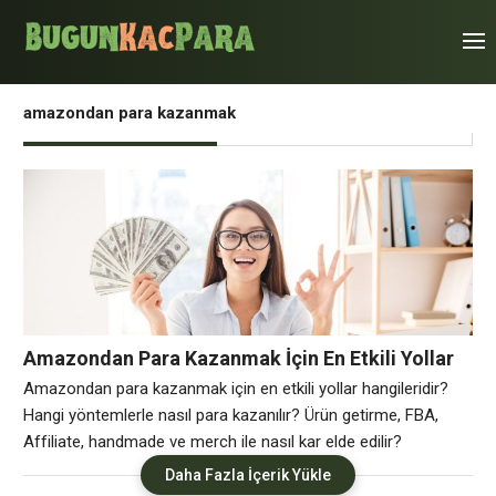
amazondan para kazanmak
Amazondan Para Kazanmak İçin En Etkili Yollar
Amazondan para kazanmak için en etkili yollar hangileridir?
Hangi yöntemlerle nasıl para kazanılır? Ürün getirme, FBA,
Affiliate, handmade ve merch ile nasıl kar elde edilir?
Amazondan Para Kazanmanın Yolları Amazondan para
Daha Fazla İçerik Yükle
kazanmak için kullanılabilecek yöntemler kapsamında