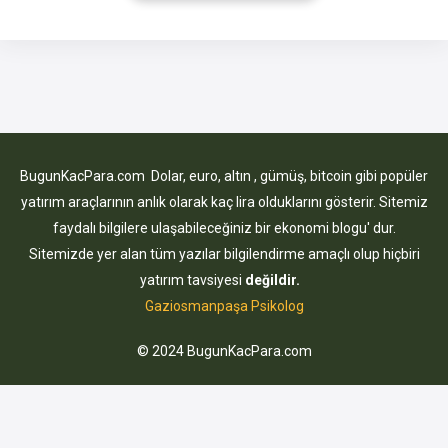
değerlendirilebilecek birçok farklı yöntem bulunmaktadır.
Bununla birlikte Amazondan para kazanmak araması yapanlar
için bu bilgileri paylaşan platform sayısı
BugunKacPara.com Dolar, euro, altın , gümüş, bitcoin gibi popüler
yatırım araçlarının anlık olarak kaç lira olduklarını gösterir. Sitemiz
faydalı bilgilere ulaşabileceğiniz bir ekonomi blogu' dur.
Sitemizde yer alan tüm yazılar bilgilendirme amaçlı olup hiçbiri
yatırım tavsiyesi
değildir.
Gaziosmanpaşa Psikolog
© 2024 BugunKacPara.com