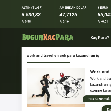
ALTIN (TL/GR)
AMERIKAN DOLARI
€ EURO
6.530,33
47,7125
55,04
% 0,58
% 0,16
% -0,01
Kaç Para?
work and travel en çok para kazandıran iş
Work and 
Work and tra
kazandıran iş
üzerine kara
and Travel’ın 
Para Kazanmak
yandan da çal
Da