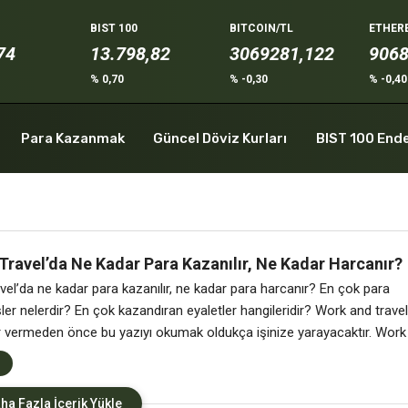
BIST 100
BITCOIN/TL
ETHER
74
13.798,82
3069281,122
906
% 0,70
% -0,30
% -0,4
Para Kazanmak
Güncel Döviz Kurları
BIST 100 End
Travel’da Ne Kadar Para Kazanılır, Ne Kadar Harcanır?
vel’da ne kadar para kazanılır, ne kadar para harcanır? En çok para
ler nelerdir? En çok kazandıran eyaletler hangileridir? Work and travel
r vermeden önce bu yazıyı okumak oldukça işinize yarayacaktır. Work
Avantajları Amerika’da bir yandan İngilizcenizi geliştirebilir, diğer
ışarak para kazanabilirsiniz. Bunun için katılacağınız Work and
ha Fazla İçerik Yükle