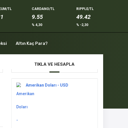
EUM/TL
CARDANO/TL
RIPPLE/TL
81
9.55
49.42
0
% 4,30
% -2,30
eksi
Altın Kaç Para?
TIKLA VE HESAPLA
Amerikan Doları - USD