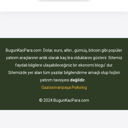
sağlamaları durumunda ödemeler yapmaktadır. Yasalar ile
sınırları belirlenmiş olan bu ödeneğin miktarı ise her sene
değişim
BugunKacPara.com Dolar, euro, altın , gümüş, bitcoin gibi popüler
yatırım araçlarının anlık olarak kaç lira olduklarını gösterir. Sitemiz
faydalı bilgilere ulaşabileceğiniz bir ekonomi blogu' dur.
Sitemizde yer alan tüm yazılar bilgilendirme amaçlı olup hiçbiri
yatırım tavsiyesi
değildir.
Gaziosmanpaşa Psikolog
© 2024 BugunKacPara.com