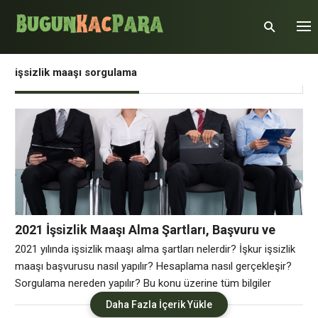
işsizlik maaşı sorgulama
2021 İşsizlik Maaşı Alma Şartları, Başvuru ve
Sorgulama Bilgileri
2021 yılında işsizlik maaşı alma şartları nelerdir? İşkur işsizlik
maaşı başvurusu nasıl yapılır? Hesaplama nasıl gerçekleşir?
Sorgulama nereden yapılır? Bu konu üzerine tüm bilgiler
yazımızın devamında yer almaktadır. Dünyada yer alan her
Daha Fazla İçerik Yükle
ülkede hükümetler işsiz kalan vatandaşlarına belirli şartları