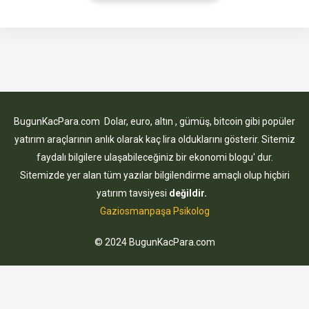
randevu almaları gerekmektedir. Başvuru sırasında
tarafınızdan istenen belgeleri önceden hazırlamış olmanız,
işlemlerinizin kısa süre
BugunKacPara.com Dolar, euro, altın , gümüş, bitcoin gibi popüler
yatırım araçlarının anlık olarak kaç lira olduklarını gösterir. Sitemiz
faydalı bilgilere ulaşabileceğiniz bir ekonomi blogu' dur.
Sitemizde yer alan tüm yazılar bilgilendirme amaçlı olup hiçbiri
yatırım tavsiyesi
değildir.
Gaziosmanpaşa Psikolog
© 2024 BugunKacPara.com