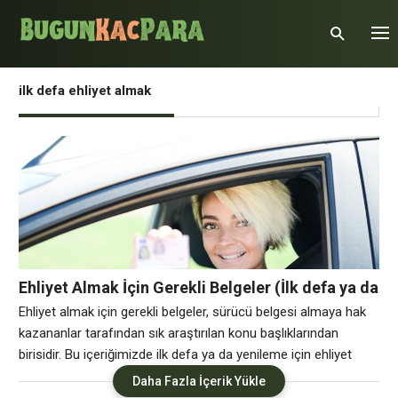
ilk defa ehliyet almak
Ehliyet Almak İçin Gerekli Belgeler (İlk defa ya da
Yenileme)
Ehliyet almak için gerekli belgeler, sürücü belgesi almaya hak
kazananlar tarafından sık araştırılan konu başlıklarından
birisidir. Bu içeriğimizde ilk defa ya da yenileme için ehliyet
alacak kişilerin ihtiyaç duyduğu bilgileri sizlerle buluşturacağız.
Daha Fazla İçerik Yükle
Ehliyet almak isteyenlerin ilk olarak İlçe Nüfus Müdürlüğünden