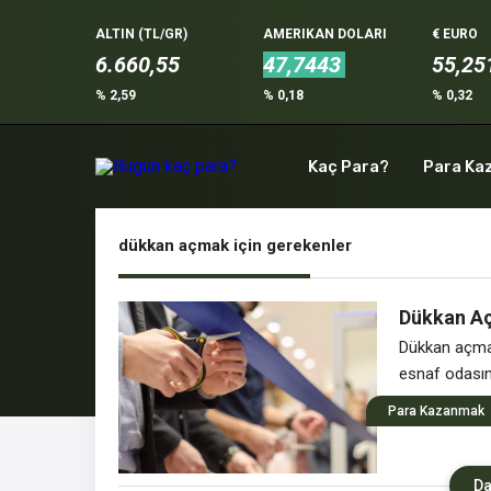
ALTIN (TL/GR)
AMERIKAN DOLARI
€ EURO
6.660,55
47,7443
55,25
% 2,59
% 0,18
% 0,32
Kaç Para?
Para Ka
dükkan açmak için gerekenler
Dükkan Aç
Dükkan açmak 
esnaf odasın
Para Kazanmak
Da