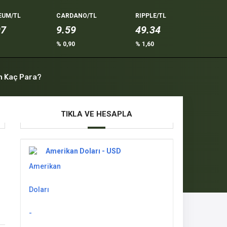
EUM/TL
CARDANO/TL
RIPPLE/TL
97
9.59
49.34
% 0,90
% 1,60
n Kaç Para?
TIKLA VE HESAPLA
Amerikan Doları - USD