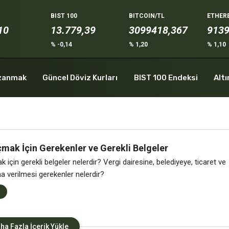
BIST 100
BITCOIN/TL
ETHER
10
13.779,39
3099418,367
913
% -0,14
% 1,20
% 1,10
zanmak
Güncel Döviz Kurları
BIST 100 Endeksi
Altı
mak İçin Gerekenler ve Gerekli Belgeler
için gerekli belgeler nelerdir? Vergi dairesine, belediyeye, ticaret ve
a verilmesi gerekenler nelerdir?
ha Fazla İçerik Yükle