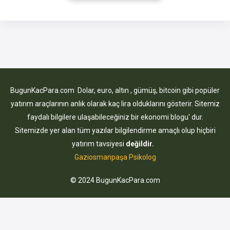
kadar maaş alacağını merak edenler, asgari geçim indirimi
hesaplama
BugunKacPara.com Dolar, euro, altın , gümüş, bitcoin gibi popüler
yatırım araçlarının anlık olarak kaç lira olduklarını gösterir. Sitemiz
faydalı bilgilere ulaşabileceğiniz bir ekonomi blogu' dur.
Sitemizde yer alan tüm yazılar bilgilendirme amaçlı olup hiçbiri
yatırım tavsiyesi
değildir.
Gaziosmanpaşa Psikolog
© 2024 BugunKacPara.com