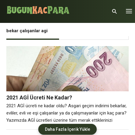
bekar çalışanlar agi
2021 AGİ Ücreti Ne Kadar?
2021 AGİ ücreti ne kadar oldu? Asgari geçim indirimi bekarlar,
evliler, evli ve eşi çalışanlar ya da çalışmayanlar için kaç para?
Yazımızda AGİ ücretleri üzerine tüm merak ettiklerinizi
bulabilirsiniz. Asgari ücret üzerinden belirlenen ödeneklerden
Daha Fazla İçerik Yükle
biri olan Asgari geçim indirimi yani AGİ’de belli oldu. AGİ ile ne