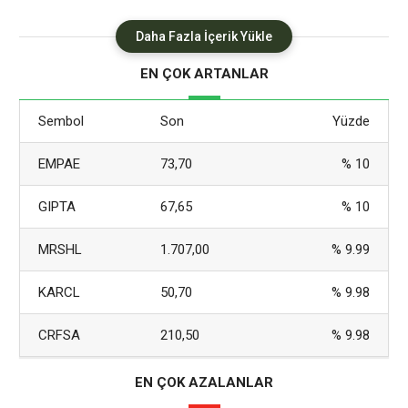
yöntemlerini yazımızda sıraladık. TikTok’tan Para Kazanmak
Son birkaç yılda en büyük çıkışı yapan sosyal medya
Daha Fazla İçerik Yükle
platformlarının başında, hiç şüphesiz TikTok geliyor. Bu
EN ÇOK ARTANLAR
mecrada takipçi sayısını artıran birçok yeni fenomen, TikTok’ta
kaç
Sembol
Son
Yüzde
EMPAE
73,70
% 10
GIPTA
67,65
% 10
MRSHL
1.707,00
% 9.99
KARCL
50,70
% 9.98
CRFSA
210,50
% 9.98
EN ÇOK AZALANLAR