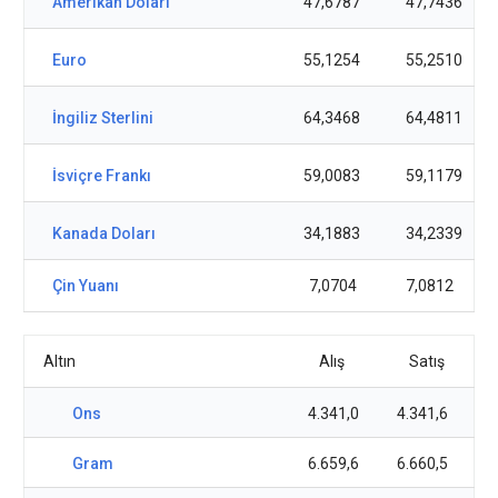
Amerikan Doları
47,6787
47,7436
Euro
55,1254
55,2510
İngiliz Sterlini
64,3468
64,4811
İsviçre Frankı
59,0083
59,1179
Kanada Doları
34,1883
34,2339
Çin Yuanı
7,0704
7,0812
Altın
Alış
Satış
Ons
4.341,0
4.341,6
Gram
6.659,6
6.660,5