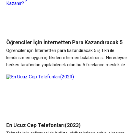
Öğrenciler İçin İnternetten Para Kazandıracak 5
İş Fikri Nedir? Öğrenciler Freelance
Öğrenciler için İnternetten para kazandıracak 5 iş fikri ile
Mesleklerden Nasıl Para Kazanır?
kendinize en uygun iş fikirlerini hemen bulabilirsiniz. Neredeyse
herkes tarafından yapılabilecek olan bu 5 freelance meslek ile
okurken çalışabilir, para kazanabilirsiniz. Para her zaman ve
her alanda oldukça gereklidir. Bir öğrenci için bu durum
normalin daha üstünde olduğu oldukça ortada. Giderlerin yanı
sıra, ödenmesi gereken onca
En Ucuz Cep Telefonları(2023)