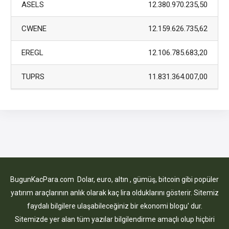
ASELS
12.380.970.235,50
CWENE
12.159.626.735,62
EREGL
12.106.785.683,20
TUPRS
11.831.364.007,00
BugunKacPara.com Dolar, euro, altın , gümüş, bitcoin gibi popüler
yatırım araçlarının anlık olarak kaç lira olduklarını gösterir. Sitemiz
faydalı bilgilere ulaşabileceğiniz bir ekonomi blogu' dur.
Sitemizde yer alan tüm yazılar bilgilendirme amaçlı olup hiçbiri