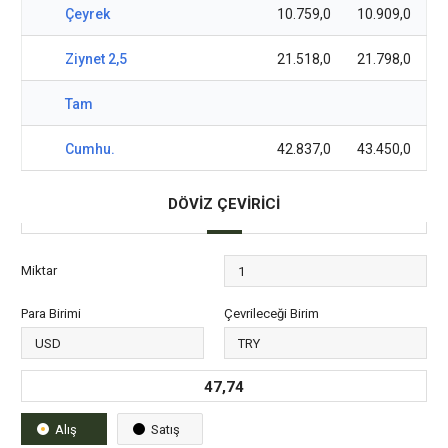
Çeyrek
10.759,0
10.909,0
Ziynet 2,5
21.518,0
21.798,0
Tam
Cumhu.
42.837,0
43.450,0
DÖVİZ ÇEVİRİCİ
Miktar
Para Birimi
Çevrileceği Birim
47,74
Alış
Satış