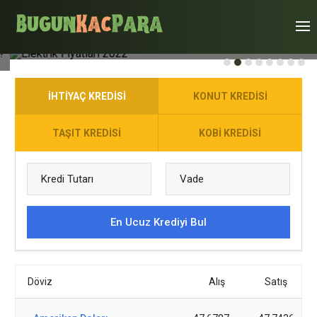
Elektrik Fiyatları 2022
İHTIYAÇ KREDISI
KONUT KREDISI
TAŞIT KREDISI
KOBI KREDISI
En Ucuz Krediyi Bul
Döviz
Alış
Satış