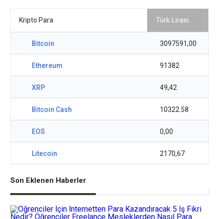
Kripto Para
Bitcoin
3097591,00
Ethereum
91382
XRP
49,42
Bitcoin Cash
10322.58
EOS
0,00
Litecoin
2170,67
Son Eklenen Haberler