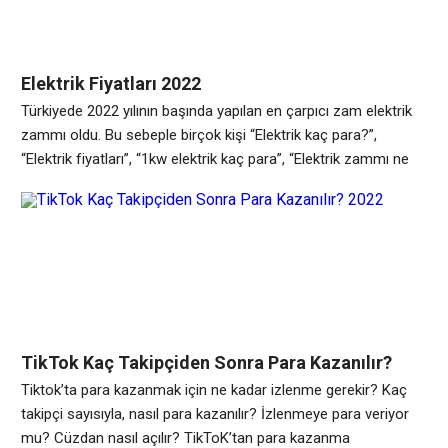
Elektrik Fiyatları 2022
Türkiyede 2022 yılının başında yapılan en çarpıcı zam elektrik
zammı oldu. Bu sebeple birçok kişi “Elektrik kaç para?”,
“Elektrik fiyatları”, “1kw elektrik kaç para”, “Elektrik zammı ne
kadar”, “Elektik birim fiyatı” gibi soruların cevabını arıyor. Bu
yazımızda bu sorulara cevap vermeye çalışacağız. 2022 Yılı
Başında Elektrik Zammı Ne Kadar? İş yerleri için yüzde 168,
sanayi
TikTok Kaç Takipçiden Sonra Para Kazanılır?
2022
Tiktok’ta para kazanmak için ne kadar izlenme gerekir? Kaç
takipçi sayısıyla, nasıl para kazanılır? İzlenmeye para veriyor
mu? Cüzdan nasıl açılır? TikToK’tan para kazanma