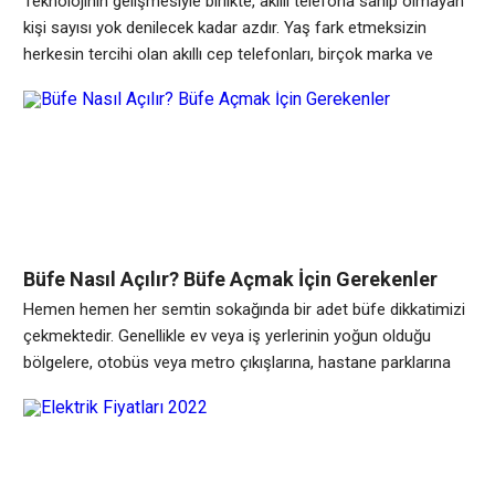
Teknolojinin gelişmesiyle birlikte, akıllı telefona sahip olmayan
kişi sayısı yok denilecek kadar azdır. Yaş fark etmeksizin
herkesin tercihi olan akıllı cep telefonları, birçok marka ve
modele sahiptir. Akıllı telefon fiyatları, marka ve modele göre
değişiklik göstermektedir. Her geçen yıl, ihtiyaçların artması ve
değişmesiyle, cep telefonları hızla gelişmeye devam
etmektedir. Günümüzde, her bütçeye uygun akıllı telefon
Büfe Nasıl Açılır? Büfe Açmak İçin Gerekenler
Hemen hemen her semtin sokağında bir adet büfe dikkatimizi
çekmektedir. Genellikle ev veya iş yerlerinin yoğun olduğu
bölgelere, otobüs veya metro çıkışlarına, hastane parklarına
muhakkak bir adet büfe gereklidir. Büfelerde genellikle de gıda
ve temel ihtiyaç ürünleri satışa sunulmaktadır. Büfe denilince
akla ilk gelen gıda alışverişi olmaktadır. Çünkü büfelerin amacı
gıda alışverişi yapılabilmesini sağlamaktır. Bu