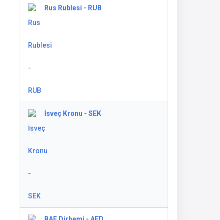
Rus Rublesi - RUB
İsveç Kronu - SEK
BAE Dirhemi - AED