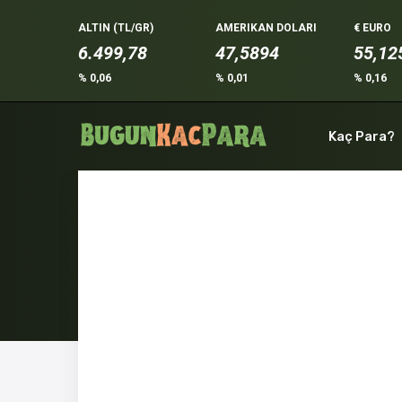
ALTIN (TL/GR)
AMERIKAN DOLARI
€ EURO
6.499,78
47,5894
55,12
% 0,06
% 0,01
% 0,16
Kaç Para?