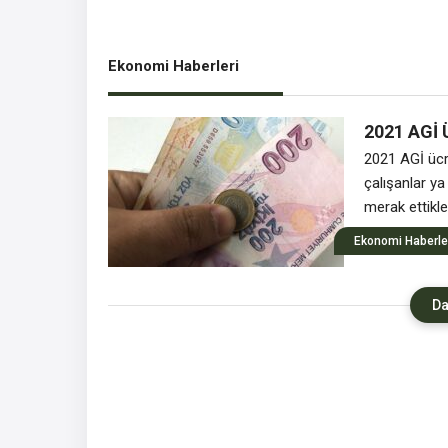
Ekonomi Haberleri
2021 AGİ 
2021 AGİ ücre
çalışanlar y
merak ettikle
olan Asgari g
Ekonomi Haberle
merak edenle
Da