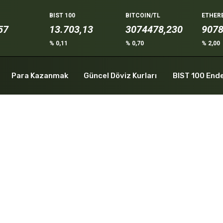
BIST 100
BITCOIN/TL
ETHER
62
13.703,13
3074478,230
907
% 0,11
% 0,70
% 2,00
Para Kazanmak
Güncel Döviz Kurları
BIST 100 End