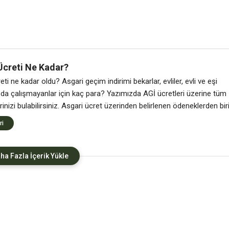
Ücreti Ne Kadar?
ti ne kadar oldu? Asgari geçim indirimi bekarlar, evliler, evli ve eşi
a da çalışmayanlar için kaç para? Yazımızda AGİ ücretleri üzerine tüm
rinizi bulabilirsiniz. Asgari ücret üzerinden belirlenen ödeneklerden bir
eçim indirimi yani AGİ’de belli oldu. AGİ ile ne kadar maaş alacağını
ri
r, asgari geçim indirimi hesaplama
ha Fazla İçerik Yükle