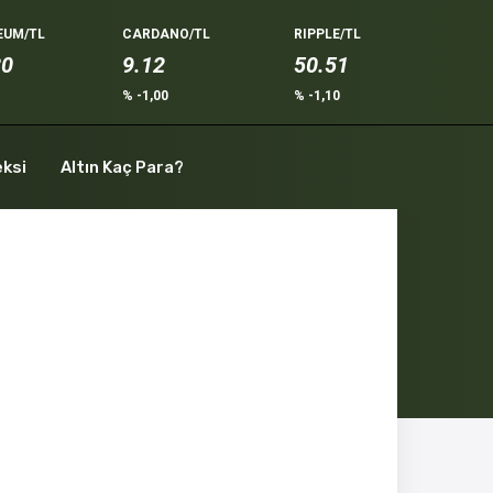
EUM/TL
CARDANO/TL
RIPPLE/TL
80
9.12
50.51
% -1,00
% -1,10
eksi
Altın Kaç Para?