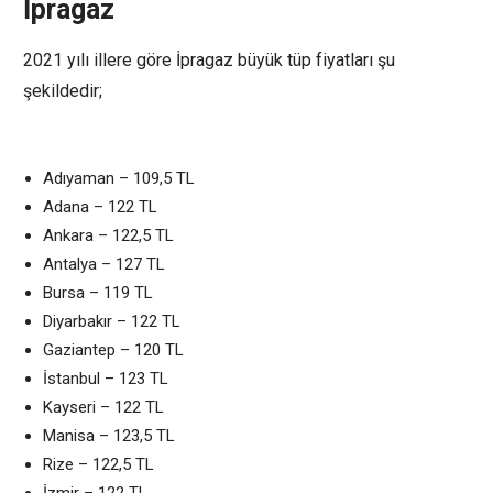
İpragaz
2021 yılı illere göre İpragaz büyük tüp fiyatları şu
şekildedir;
Adıyaman – 109,5 TL
Adana – 122 TL
Ankara – 122,5 TL
Antalya – 127 TL
Bursa – 119 TL
Diyarbakır – 122 TL
Gaziantep – 120 TL
İstanbul – 123 TL
Kayseri – 122 TL
Manisa – 123,5 TL
Rize – 122,5 TL
İzmir – 122 TL